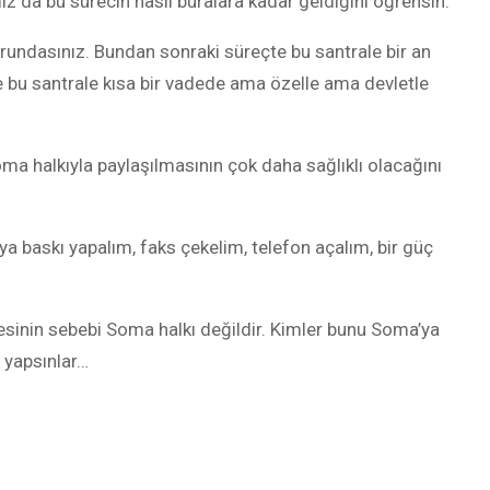
 da bu sürecin nasıl buralara kadar geldiğini öğrensin.
rundasınız. Bundan sonraki süreçte bu santrale bir an
k ve bu santrale kısa bir vadede ama özelle ama devletle
ma halkıyla paylaşılmasının çok daha sağlıklı olacağını
ya baskı yapalım, faks çekelim, telefon açalım, bir güç
inin sebebi Soma halkı değildir. Kimler bunu Soma’ya
l yapsınlar…