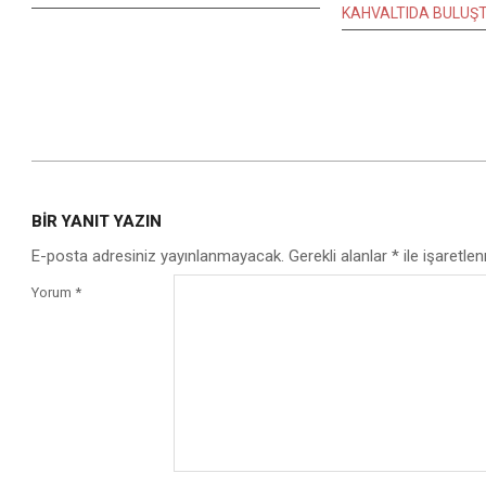
KAHVALTIDA BULUŞ
2020-
01-
BIR YANIT YAZIN
02
E-posta adresiniz yayınlanmayacak.
Gerekli alanlar
*
ile işaretlen
Yorum
*