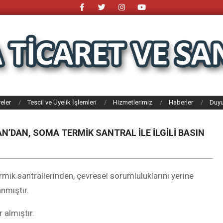
eler
Tescil ve Üyelik İşlemleri
Hizmetlerimiz
Haberler
Duyu
’DAN, SOMA TERMİK SANTRAL İLE İLGİLİ BASIN
rmik santrallerinden, çevresel sorumluluklarını yerine
nmıştır.
 almıştır.