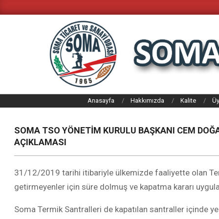
Skip
to
content
SOMA
Anasayfa
Hakkımızda
Kalite
Üy
TICARET
VE
SOMA TSO YÖNETİM KURULU BAŞKANI CEM DOĞAN
SANAYI
AÇIKLAMASI
ODASI
31/12/2019 tarihi itibariyle ülkemizde faaliyette olan Te
getirmeyenler için süre dolmuş ve kapatma kararı uygula
Soma Termik Santralleri de kapatılan santraller içinde yer