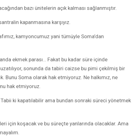
acağından bazı ünitelerin açık kalması sağlanmıştır.
santralin kapanmasına karşıyız.
, esnafımız, kamyoncumuz yani tümüyle Soma’dan
r yanda ekmek parası… Fakat bu kadar süre içinde
r uzatılıyor, sonunda da tabiri caizse bu pimi çekilmiş bir
ık. Bunu Soma olarak hak etmiyoruz. Ne halkımız, ne
unu hak etmiyoruz.
Tabii ki kapatılabilir ama bundan sonraki süreci yönetmek
çileri için koşacak ve bu süreçte yanlarında olacaklar. Ama
tmayalım.