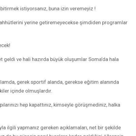
itirmek istiyorsanız, buna izin veremeyiz !
taahhütlerini yerine getiremeyecekse şimdiden programlar
ecek!
ket geldi ve hali hazırda büyük oluşumlar Soma’da hala
anlamda, gerek sportif alanda, gerekse eğitim alanında
kiler içinde olmuşlardır.
apılarınızı hep kapattınız, kimseyle görüşmediniz, halka
a ilgili yapmanız gereken açıklamaları, net bir şekilde