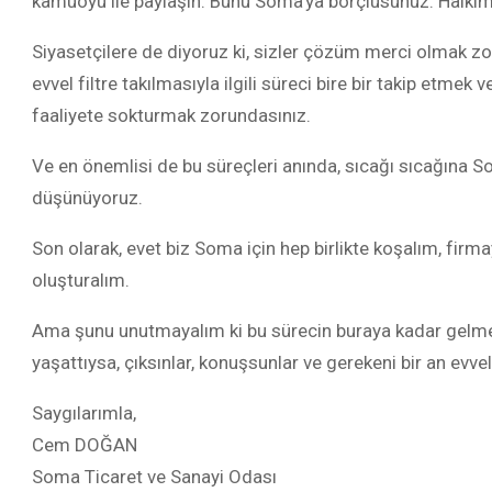
kamuoyu ile paylaşın. Bunu Soma’ya borçlusunuz. Halkımız
Siyasetçilere de diyoruz ki, sizler çözüm merci olmak zo
evvel filtre takılmasıyla ilgili süreci bire bir takip etme
faaliyete sokturmak zorundasınız.
Ve en önemlisi de bu süreçleri anında, sıcağı sıcağına So
düşünüyoruz.
Son olarak, evet biz Soma için hep birlikte koşalım, firma
oluşturalım.
Ama şunu unutmayalım ki bu sürecin buraya kadar gelmes
yaşattıysa, çıksınlar, konuşsunlar ve gerekeni bir an evve
Saygılarımla,
Cem DOĞAN
Soma Ticaret ve Sanayi Odası