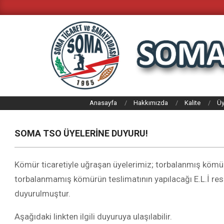
Skip
to
content
SOMA
Anasayfa
Hakkımızda
Kalite
Üy
TICARET
VE
SOMA TSO ÜYELERİNE DUYURU!
SANAYI
ODASI
Kömür ticaretiyle uğraşan üyelerimiz; torbalanmış kömür
torbalanmamış kömürün teslimatının yapılacağı E.L.İ re
duyurulmuştur.
Aşağıdaki linkten ilgili duyuruya ulaşılabilir.