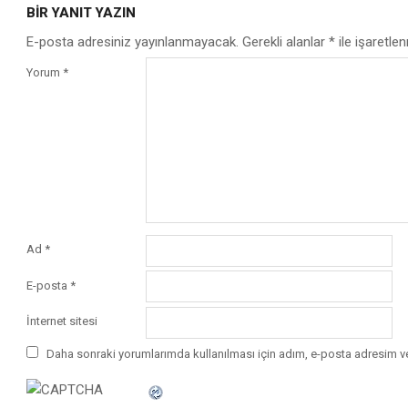
BIR YANIT YAZIN
10
E-posta adresiniz yayınlanmayacak.
Gerekli alanlar
*
ile işaretlen
Yorum
*
Ad
*
E-posta
*
İnternet sitesi
Daha sonraki yorumlarımda kullanılması için adım, e-posta adresim ve