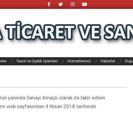
eler
Tescil ve Üyelik İşlemleri
Hizmetlerimiz
Haberler
Duyu
ün yanında Sanayi Amaçlı olarak da tabir edilen
smi web sayfasından 4 Nisan 2018 tarihinde