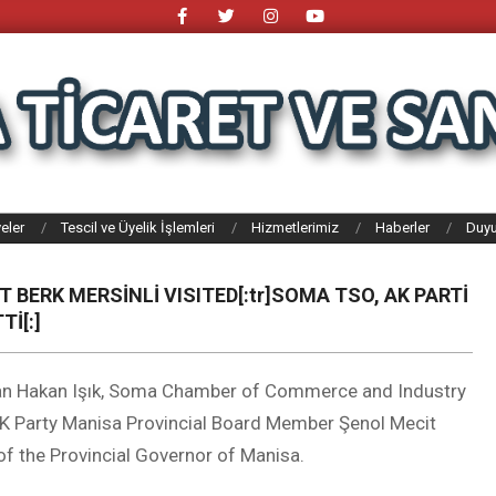
eler
Tescil ve Üyelik İşlemleri
Hizmetlerimiz
Haberler
Duyu
T BERK MERSİNLİ VISITED[:tr]SOMA TSO, AK PARTİ
Tİ[:]
n Hakan Işık, Soma Chamber of Commerce and Industry
Party Manisa Provincial Board Member Şenol Mecit
 of the Provincial Governor of Manisa.