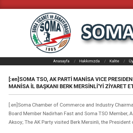
Skip
to
content
SOMA
Anasayfa
Hakkımızda
Kalite
Üy
TICARET
VE
[:en]SOMA TSO, AK PARTİ MANİSA VICE PRESIDEN
SANAYI
MANİSA İL BAŞKANI BERK MERSİNLİ’Yİ ZİYARET ET
ODASI
[:en]Soma Chamber of Commerce and Industry Chairma
Board Member Nadirhan Fast and Soma TSO Member, AK 
Aksoy; The AK Party visited Berk Mersinli, the President