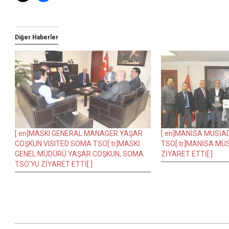
Diğer Haberler
[:en]MASKI GENERAL MANAGER YAŞAR
[:en]MANİSA MUSİA
COŞKUN VISITED SOMA TSO[:tr]MASKİ
TSO[:tr]MANİSA MÜ
GENEL MÜDÜRÜ YAŞAR COŞKUN, SOMA
ZİYARET ETTİ[:]
TSO’YU ZİYARET ETTİ[:]