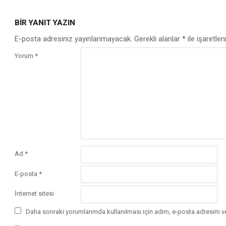
2017-
07-
BIR YANIT YAZIN
05
E-posta adresiniz yayınlanmayacak.
Gerekli alanlar
*
ile işaretlen
Yorum
*
Ad
*
E-posta
*
İnternet sitesi
Daha sonraki yorumlarımda kullanılması için adım, e-posta adresim ve