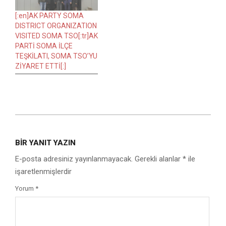
[:en]AK PARTY SOMA
DISTRICT ORGANIZATION
VISITED SOMA TSO[:tr]AK
PARTİ SOMA İLÇE
TEŞKİLATI, SOMA TSO’YU
ZİYARET ETTİ[:]
2016-
10-
BIR YANIT YAZIN
26
E-posta adresiniz yayınlanmayacak.
Gerekli alanlar
*
ile
işaretlenmişlerdir
Yorum
*