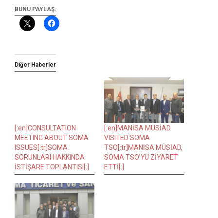
BUNU PAYLAŞ:
Diğer Haberler
[:en]CONSULTATION
[:en]MANİSA MUSİAD
MEETING ABOUT SOMA
VISITED SOMA
ISSUES[:tr]SOMA
TSO[:tr]MANİSA MÜSİAD,
SORUNLARI HAKKINDA
SOMA TSO’YU ZİYARET
İSTİŞARE TOPLANTISI[:]
ETTİ[:]