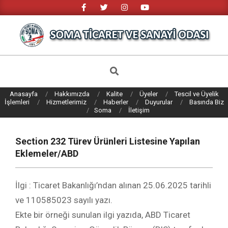
Skip
to
content
SOMA
TICARET
Search
VE
Anasayfa
Hakkımızda
Kalite
Üyeler
Tescil ve Üyelik
SANAYI
İşlemleri
Hizmetlerimiz
Haberler
Duyurular
Basında Biz
Soma
İletişim
ODASI
Section 232 Türev Ürünleri Listesine Yapılan
Eklemeler/ABD
İlgi : Ticaret Bakanlığı’ndan alınan 25.06.2025 tarihli
ve 110585023 sayılı yazı.
Ekte bir örneği sunulan ilgi yazıda, ABD Ticaret