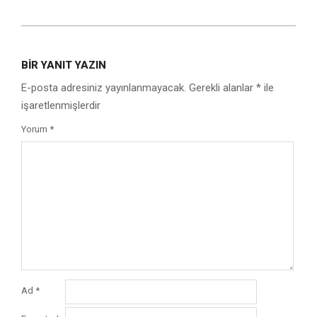
2025-
06-
BIR YANIT YAZIN
30
E-posta adresiniz yayınlanmayacak.
Gerekli alanlar
*
ile
işaretlenmişlerdir
Yorum
*
Ad
*