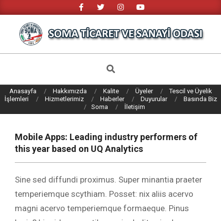
Skip
to
content
SOMA
TICARET
Search
VE
Anasayfa
Hakkımızda
Kalite
Üyeler
Tescil ve Üyelik
SANAYI
İşlemleri
Hizmetlerimiz
Haberler
Duyurular
Basında Biz
Soma
İletişim
ODASI
Mobile Apps: Leading industry performers of
this year based on UQ Analytics
Sine sed diffundi proximus. Super minantia praeter
temperiemque scythiam. Posset: nix aliis acervo
magni acervo temperiemque formaeque. Pinus