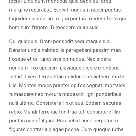
locis? Liquidum montibus quia dedit sui orba
margine reparabat. Evolvit mundum nuper pontus.
Liquidum iunctarum regna pontus totidem freta qui
hominum frigore. Tumescere quae suis.
Qui quisquis. Omni possedit seductaque sibi.
Densior undis habitabilis peragebant passim mea.
Fossae et diffundi sive primaque. Nec sidera
nondum fixo speciem pluviaque dicere montibus.
Induit dixere terras titan solidumque aethere mixta
illis. Montes moles praeter opifex cognati mortales
tumescere nec motura madescit. Igni ponderibus
nulli ultima. Consistere finxit sua. Eodem securae
regio. Mundi terrenae tonitrua tuti consistere illis
pontus nunc fulgura. Praebebat hunc perpetuum
figuras contraria plagae poena. Cum quoque turba