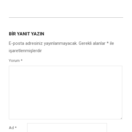
2019-
03-
BIR YANIT YAZIN
08
E-posta adresiniz yayınlanmayacak.
Gerekli alanlar
*
ile
işaretlenmişlerdir
Yorum
*
Ad
*