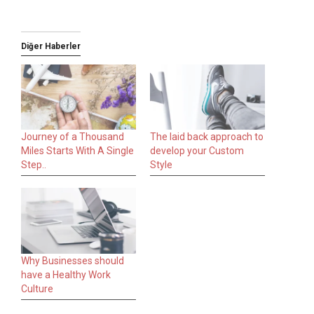
Diğer Haberler
Journey of a Thousand
The laid back approach to
Miles Starts With A Single
develop your Custom
Step..
Style
Why Businesses should
have a Healthy Work
Culture