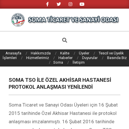
Skip
to
content
SOMA
TICARET
Search
VE
Anasayfa
Hakkımızda
Kalite
Üyeler
Tescil ve Üyelik
SANAYI
İşlemleri
Hizmetlerimiz
Haberler
Duyurular
Basında Biz
Soma
İletişim
ODASI
SOMA TSO İLE ÖZEL AKHİSAR HASTANESİ
PROTOKOL ANLAŞMASI YENİLENDİ
Soma Ticaret ve Sanayi Odası Üyeleri için 16 Şubat
2015 tarihinde Özel Akhisar Hastanesi ile protokol
anlaşması imzalanmıştı. 16 Şubat 2016 tarihinde