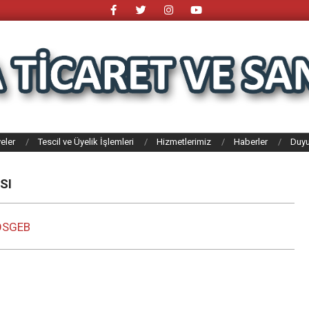
eler
Tescil ve Üyelik İşlemleri
Hizmetlerimiz
Haberler
Duyu
SI