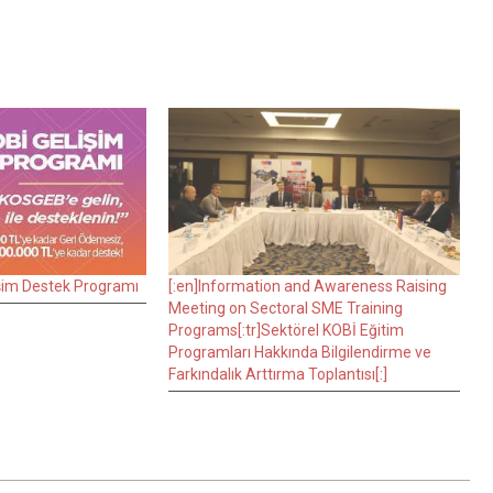
şim Destek Programı
[:en]Information and Awareness Raising
Meeting on Sectoral SME Training
Programs[:tr]Sektörel KOBİ Eğitim
Programları Hakkında Bilgilendirme ve
Farkındalık Arttırma Toplantısı[:]