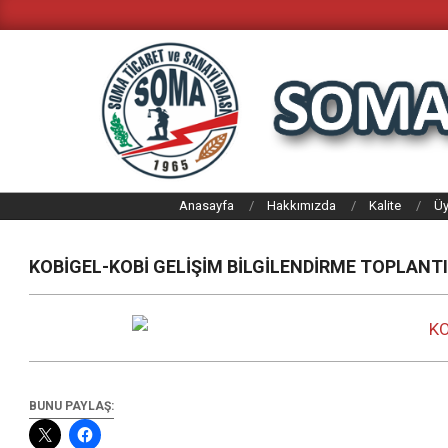
Skip
to
content
SOMA
Anasayfa
Hakkımızda
Kalite
Üy
TICARET
VE
KOBİGEL-KOBİ GELİŞİM BİLGİLENDİRME TOPLANTI
SANAYI
ODASI
BUNU PAYLAŞ: