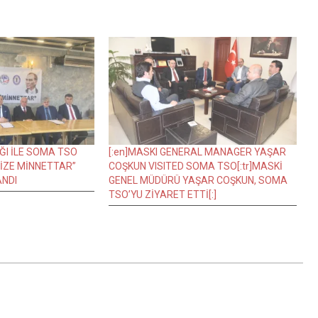
I İLE SOMA TSO
[:en]MASKI GENERAL MANAGER YAŞAR
İZE MİNNETTAR”
COŞKUN VISITED SOMA TSO[:tr]MASKİ
NDI
GENEL MÜDÜRÜ YAŞAR COŞKUN, SOMA
TSO’YU ZİYARET ETTİ[:]