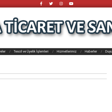
eler
Tescil ve Üyelik İşlemleri
Hizmetlerimiz
Haberler
Duyu