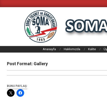
Skip
to
content
SOMA
Anasayfa
Hakkımızda
Kalite
Üy
TICARET
VE
Post Format: Gallery
SANAYI
ODASI
BUNU PAYLAŞ: