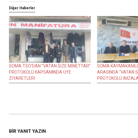
Diğer Haberler
SOMA TSO’DAN “VATAN SİZE MİNETTAR”
SOMA KAYMAKAMLIĞ
PROTOKOLÜ KAPSAMINDA ÜYE
ARASINDA “VATAN S
ZİYARETLERİ
PROTOKOLÜ İMZALA
2015-
03-
BIR YANIT YAZIN
13