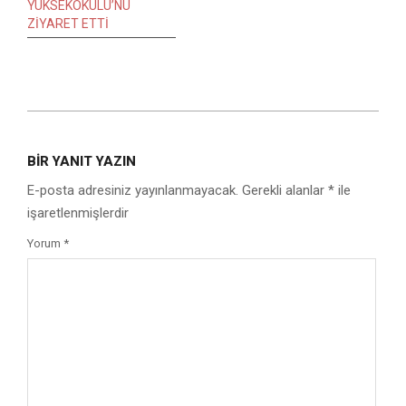
YÜKSEKOKULU’NU
ZİYARET ETTİ
2017-
10-
BIR YANIT YAZIN
12
E-posta adresiniz yayınlanmayacak.
Gerekli alanlar
*
ile
işaretlenmişlerdir
Yorum
*