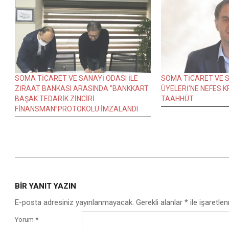
SOMA TİCARET VE SANAYİ ODASI İLE
SOMA TİCARET VE S
ZİRAAT BANKASI ARASINDA ”BANKKART
ÜYELERİ’NE NEFES KR
BAŞAK TEDARİK ZİNCİRİ
TAAHHÜT
FİNANSMAN”PROTOKOLÜ İMZALANDI
2018-
09-
BIR YANIT YAZIN
26
E-posta adresiniz yayınlanmayacak.
Gerekli alanlar
*
ile işaretlen
Yorum
*