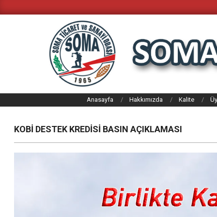
Skip
to
content
SOMA
Anasayfa
Hakkımızda
Kalite
Üy
TICARET
VE
KOBİ DESTEK KREDİSİ BASIN AÇIKLAMASI
SANAYI
ODASI