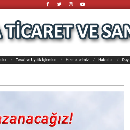
eler
Tescil ve Üyelik İşlemleri
Hizmetlerimiz
Haberler
Duyu