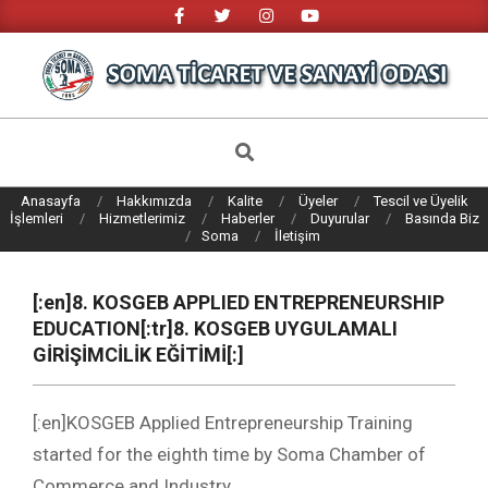
Skip
to
content
SOMA
TICARET
Search
VE
Anasayfa
Hakkımızda
Kalite
Üyeler
Tescil ve Üyelik
SANAYI
İşlemleri
Hizmetlerimiz
Haberler
Duyurular
Basında Biz
Soma
İletişim
ODASI
[:en]8. KOSGEB APPLIED ENTREPRENEURSHIP
EDUCATION[:tr]8. KOSGEB UYGULAMALI
GİRİŞİMCİLİK EĞİTİMİ[:]
[:en]KOSGEB Applied Entrepreneurship Training
started for the eighth time by Soma Chamber of
Commerce and Industry.