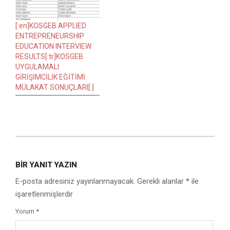
[:en]KOSGEB APPLIED
ENTREPRENEURSHIP
EDUCATION INTERVIEW
RESULTS[:tr]KOSGEB
UYGULAMALI
GİRİŞİMCİLİK EĞİTİMİ
MÜLAKAT SONUÇLARI[:]
2016-
08-
BIR YANIT YAZIN
17
E-posta adresiniz yayınlanmayacak.
Gerekli alanlar
*
ile
işaretlenmişlerdir
Yorum
*