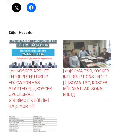
Diğer Haberler
[:en]KOSGEB APPLIED
[:en]SOMA TSO, KOSGEB
ENTREPRENEURSHIP
INTERRUPTIONS ENDED
EDUCATION HAS
[:tr]SOMA TSO, KOSGEB
STARTED !!![:tr]KOSGEB
MÜLAKATLARI SONA
UYGULUMALI
ERDİ[:]
GİRİŞİMCİLİK EĞİTİMİ
BAŞLIYOR !!![:]